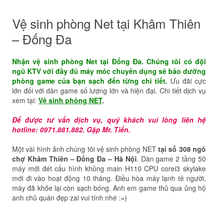
Vệ sinh phòng Net tại Khâm Thiên
– Đống Đa
Nhận vệ sinh phòng Net tại Đống Đa. Chúng tôi có đội
ngũ KTV với đầy đủ máy móc chuyên dụng sẽ bảo dưỡng
phòng game của bạn sạch đến từng chi tiết.
Ưu đãi cực
lớn đối với dàn game số lượng lớn và hiện đại. Chi tiết dịch vụ
xem tại:
Vệ sinh phòng NET
.
Để được tư vấn dịch vụ, quý khách vui lòng liên hệ
hotline: 0971.881.882. Gặp Mr. Tiến.
Một vài hình ảnh chúng tôi vệ sinh phòng NET
tại số 308 ngõ
chợ Khâm Thiên – Đống Đa – Hà Nội
. Dàn game 2 tầng 50
máy mới đét cấu hình khủng main H110 CPU corei3 skylake
mới đi vào hoạt động 10 tháng. Điều hòa máy lạnh tê người,
máy đã khỏe lại còn sạch bóng. Anh em game thủ qua ủng hộ
anh chủ quán đẹp zai vui tính nhé :=)