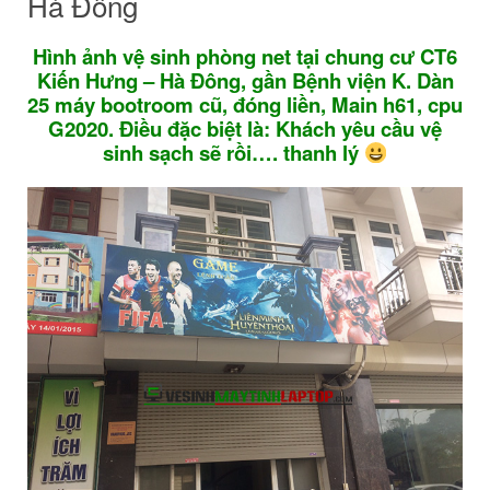
Hà Đông
Hình ảnh vệ sinh phòng net tại chung cư CT6
Kiến Hưng – Hà Đông, gần Bệnh viện K. Dàn
25 máy bootroom cũ, đóng liền, Main h61, cpu
G2020. Điều đặc biệt là: Khách yêu cầu vệ
sinh sạch sẽ rồi…. thanh lý