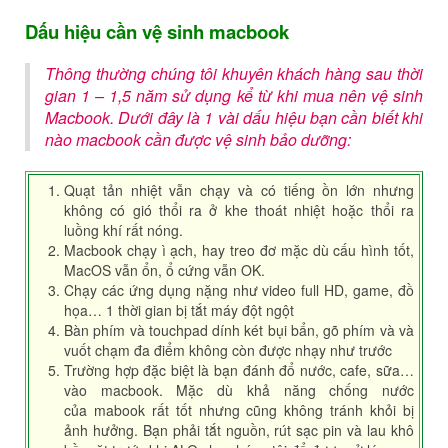
Dấu hiệu cần vệ sinh macbook
Thông thường chúng tôi khuyên khách hàng sau thời
gian 1 – 1,5 năm sử dụng kể từ khi mua nên vệ sinh
Macbook. Dưới đây là 1 vài dấu hiệu bạn cần biết khi
nào macbook cần được vệ sinh bảo dưỡng:
Quạt tản nhiệt vẫn chạy và có tiếng ồn lớn nhưng
không có gió thổi ra ở khe thoát nhiệt hoặc thổi ra
luồng khí rất nóng.
Macbook chạy ì ạch, hay treo đơ mặc dù cấu hình tốt,
MacOS vẫn ổn, ổ cứng vẫn OK.
Chạy các ứng dụng nặng như video full HD, game, đồ
họa… 1 thời gian bị tắt máy đột ngột
Bàn phím và touchpad dính két bụi bẩn, gõ phím và và
vuốt chạm đa điểm không còn được nhạy như trước
Trường hợp đặc biệt là bạn đánh đổ nước, cafe, sữa…
vào macbook. Mặc dù khả năng chống nước
của mabook rất tốt nhưng cũng không tránh khỏi bị
ảnh hưởng. Bạn phải tắt nguồn, rút sạc pin và lau khô