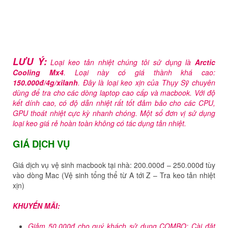
LƯU Ý:
Loại keo tản nhiệt chúng tôi sử dụng là
Arctic
Cooling Mx4
. Loại này có giá thành khá cao:
150.000đ/4g/xilanh
. Đây là loại keo xịn của Thụy Sỹ chuyên
dùng để tra cho các dòng laptop cao cấp và macbook. Với độ
kết dính cao, có độ dẫn nhiệt rất tốt đảm bảo cho các CPU,
GPU thoát nhiệt cực kỳ nhanh chóng. Một số đơn vị sử dụng
loại keo giá rẻ hoàn toàn không có tác dụng tản nhiệt.
GIÁ DỊCH VỤ
Giá dịch vụ vệ sinh macbook tại nhà: 200.000đ – 250.000đ tùy
vào dòng Mac (Vệ sinh tổng thể từ A tới Z – Tra keo tản nhiệt
xịn)
KHUYẾN MÃI:
Giảm 50.000đ cho quý khách sử dụng COMBO: Cài đặt